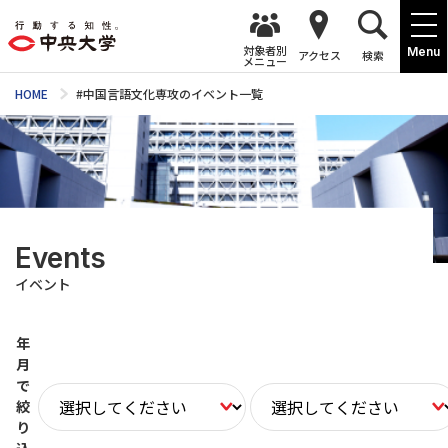
対象者別
Menu
アクセス
検索
メニュー
HOME
#中国言語文化専攻のイベント一覧
Events
イベント
年
月
で
絞
り