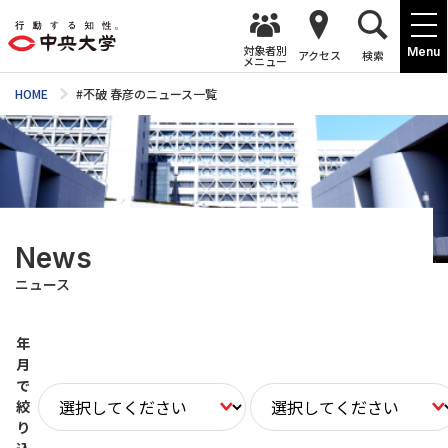
対象者別
Menu
アクセス
検索
メニュー
HOME
#不破 春彦のニュース一覧
News
ニュース
年
月
で
絞
り