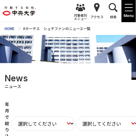
対象者別
Menu
アクセス
検索
メニュー
HOME
#ホーテス シュテファンのニュース一覧
News
ニュース
年
月
で
絞
り