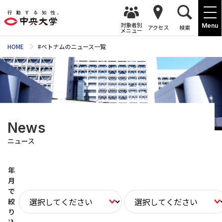
対象者別
Menu
アクセス
検索
メニュー
HOME
#ベトナムのニュース一覧
News
ニュース
年
月
で
絞
り