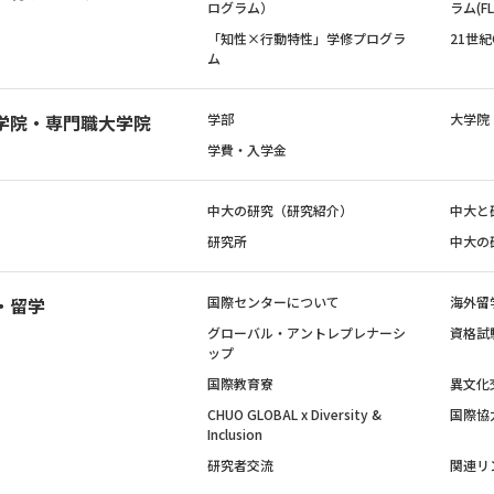
ログラム）
ラム(FL
「知性×行動特性」学修プログラ
21世
ム
学院・専門職大学院
学部
大学院
学費・入学金
中大の研究（研究紹介）
中大と
研究所
中大の
・留学
国際センターについて
海外留
グローバル・アントレプレナーシ
資格試
ップ
国際教育寮
異文化
CHUO GLOBAL x Diversity &
国際協
Inclusion
研究者交流
関連リ