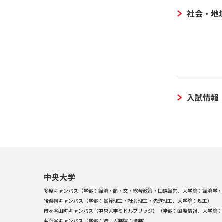
社会・地
入試情報
中央大学
多摩キャンパス（学部：経済・商・文・総合政策・国際経営、大学院：経済学・
後楽園キャンパス（学部：基幹理工・社会理工・先進理工、大学院：理工）
市ヶ谷田町キャンパス【中央大学ミドルブリッジ】（学部：国際情報、大学院：
茗荷谷キャンパス（学部：法、大学院：法学）