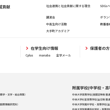
域貢献
社会連携と社会貢献に関する理念
SDG
講演会
ボラン
中高生向け活動
教養番
大手町アカデミア
在学生向け情報
保護者の方
Cplus
manaba
全学メール
附属学校(中学校・高
商学・文学・総合政策）
中央大学高等学校(昼間定時制 普通
中央大学杉並高等学校(全日制 普通
国際情報研究科）
中央大学附属中学校・高等学校(全
中央大学附属横浜中学校・高等学校