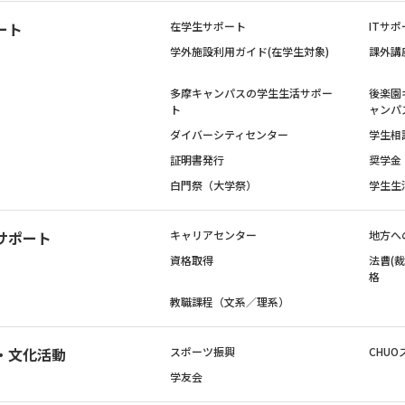
ート
在学生サポート
ITサポ
学外施設利用ガイド(在学生対象)
課外講
多摩キャンパスの学生生活サポー
後楽園
ト
ャンパ
ダイバーシティセンター
学生相
証明書発行
奨学金
白門祭（大学祭）
学生生
サポート
キャリアセンター
地方へ
資格取得
法曹(
格
教職課程（文系／理系）
・文化活動
スポーツ振興
CHUO
学友会