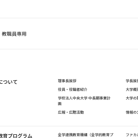
教職員専用
について
理事長挨拶
学長挨
役員・役職者紹介
大学概
学校法人中央大学 中長期事業計
大学の
画
広報・広聴活動
情報の
教育プログラム
全学連携教育機構（全学的教育プ
ファカ