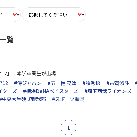
ス一覧
12」に本学卒業生が出場
12
#侍ジャパン
#五十幡 亮汰
#牧秀悟
#古賀悠斗
イターズ
#横浜DeNAベイスターズ
#埼玉西武ライオンズ
#中央大学硬式野球部
#スポーツ振興
1