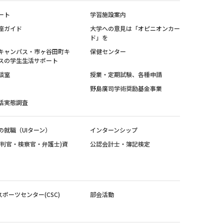
ート
学習施設案内
座ガイド
大学への意見は「オピニオンカー
ド」を
キャンパス・市ヶ谷田町キ
保健センター
スの学生生活サポート
談室
授業・定期試験、各種申請
野島廣司学術奨励基金事業
活実態調査
の就職（UIターン）
インターンシップ
裁判官・検察官・弁護士)資
公認会計士・簿記検定
スポーツセンター(CSC)
部会活動