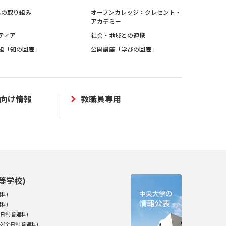
sへの取り組み
オープンカレッジ：クレセント・
アカデミー
ティア
社会・地域との連携
組「知の回廊」
公開講座「学びの回廊」
向け情報
教職員専用
等学校)
科)
科)
日制 普通科)
(全日制 普通科)