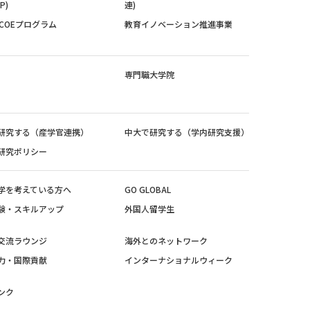
P)
連)
紀COEプログラム
教育イノベーション推進事業
専門職大学院
研究する（産学官連携）
中大で研究する（学内研究支援）
研究ポリシー
学を考えている方へ
GO GLOBAL
験・スキルアップ
外国人留学生
交流ラウンジ
海外とのネットワーク
力・国際貢献
インターナショナルウィーク
ンク