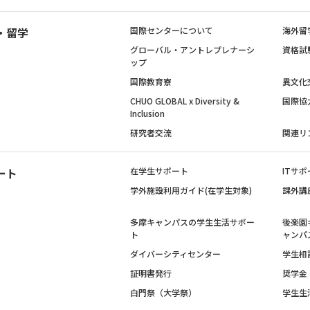
・留学
国際センターについて
海外留
グローバル・アントレプレナーシ
資格試
ップ
国際教育寮
異文化
CHUO GLOBAL x Diversity &
国際協
Inclusion
研究者交流
関連リ
ート
在学生サポート
ITサポ
学外施設利用ガイド(在学生対象)
課外講
多摩キャンパスの学生生活サポー
後楽園
ト
ャンパ
ダイバーシティセンター
学生相
証明書発行
奨学金
白門祭（大学祭）
学生生