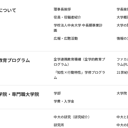
について
理事長挨拶
学長挨
役員・役職者紹介
大学概
学校法人中央大学 中長期事業計
大学の
画
広報・広聴活動
情報の
教育プログラム
全学連携教育機構（全学的教育プ
ファカ
ログラム）
ラム(FL
「知性×行動特性」学修プログラ
21世
ム
学院・専門職大学院
学部
大学院
学費・入学金
中大の研究（研究紹介）
中大と
研究所
中大の