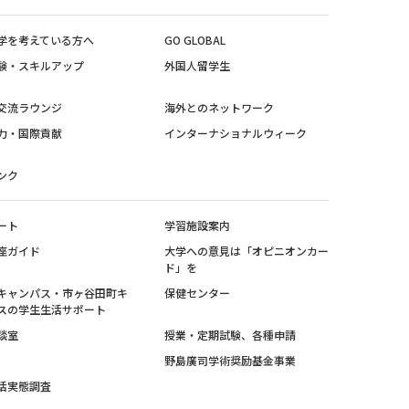
学を考えている方へ
GO GLOBAL
験・スキルアップ
外国人留学生
交流ラウンジ
海外とのネットワーク
力・国際貢献
インターナショナルウィーク
ンク
ート
学習施設案内
座ガイド
大学への意見は「オピニオンカー
ド」を
キャンパス・市ヶ谷田町キ
保健センター
スの学生生活サポート
談室
授業・定期試験、各種申請
野島廣司学術奨励基金事業
活実態調査