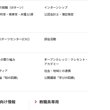
の就職（UIターン）
インターンシップ
裁判官・検察官・弁護士)資
公認会計士・簿記検定
スポーツセンター(CSC)
部会活動
sへの取り組み
オープンカレッジ：クレセント・
アカデミー
ティア
社会・地域との連携
組「知の回廊」
公開講座「学びの回廊」
向け情報
教職員専用