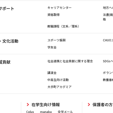
サポート
キャリアセンター
地方へ
資格取得
法曹(
格
教職課程（文系／理系）
・文化活動
スポーツ振興
CHUO
学友会
域貢献
社会連携と社会貢献に関する理念
SDG
講演会
ボラン
中高生向け活動
教養番
大手町アカデミア
在学生向け情報
保護者の方
Cplus
manaba
全学メール