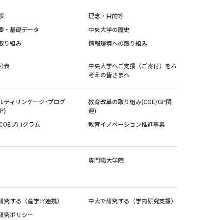
拶
理念・目的等
要・基礎データ
中央大学の歴史
取り組み
情報環境への取り組み
公表
中央大学へご支援（ご寄付）をお
考えの皆さまへ
ルティリンケージ･プログ
教育改革の取り組み(COE/GP関
P)
連)
紀COEプログラム
教育イノベーション推進事業
専門職大学院
研究する（産学官連携）
中大で研究する（学内研究支援）
研究ポリシー