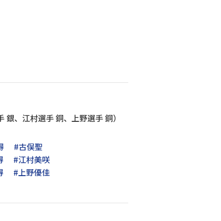
 銀、江村選手 銅、上野選手 銅）
得
#古俣聖
得
#江村美咲
得
#上野優佳