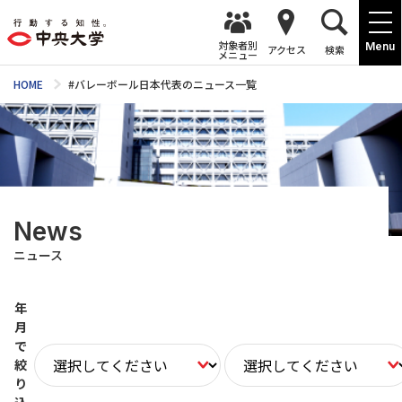
対象者別
Menu
アクセス
検索
メニュー
HOME
#バレーボール日本代表のニュース一覧
News
ニュース
年
月
で
絞
り