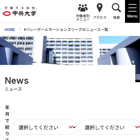
対象者別
Menu
アクセス
検索
メニュー
HOME
#バレーボールネーションズリーグのニュース一覧
News
ニュース
年
月
で
絞
り