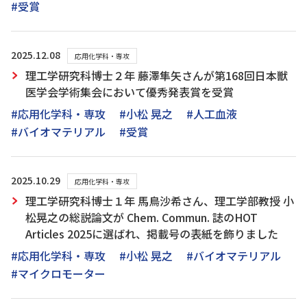
#受賞
2025.12.08
応用化学科・専攻
理工学研究科博士２年 藤澤隼矢さんが第168回日本獣
医学会学術集会において優秀発表賞を受賞
#応用化学科・専攻
#小松 晃之
#人工血液
#バイオマテリアル
#受賞
2025.10.29
応用化学科・専攻
理工学研究科博士１年 馬鳥沙希さん、理工学部教授 小
松晃之の総説論文が Chem. Commun. 誌のHOT
Articles 2025に選ばれ、掲載号の表紙を飾りました
#応用化学科・専攻
#小松 晃之
#バイオマテリアル
#マイクロモーター