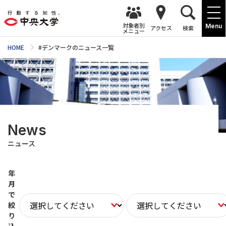
対象者別
Menu
アクセス
検索
メニュー
HOME
#デンマークのニュース一覧
News
ニュース
年
月
で
絞
り