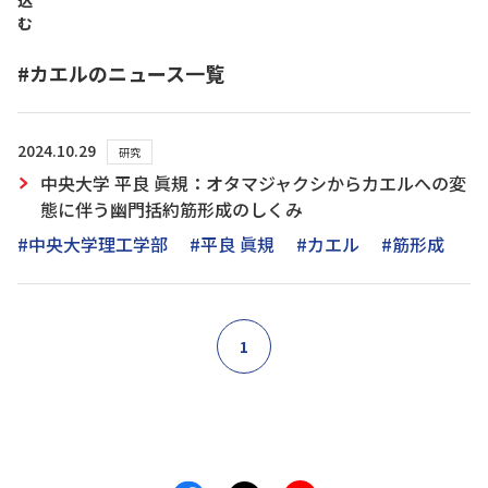
込
む
#カエルのニュース一覧
2024.10.29
研究
中央大学 平良 眞規：オタマジャクシからカエルへの変
態に伴う幽門括約筋形成のしくみ
#中央大学理工学部
#平良 眞規
#カエル
#筋形成
1