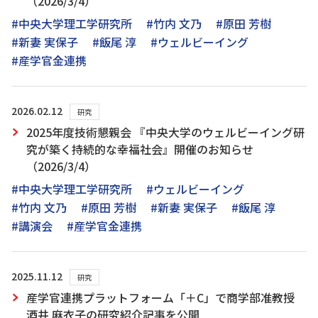
（2026/3/4）
#中央大学理工学研究所
#竹内 文乃
#原田 芳樹
#新妻 実保子
#飯尾 淳
#ウェルビーイング
#産学官金連携
2026.02.12
研究
2025年度技術懇親会 『中央大学のウェルビーイング研
究が築く持続的な幸福社会』開催のお知らせ
（2026/3/4）
#中央大学理工学研究所
#ウェルビーイング
#竹内 文乃
#原田 芳樹
#新妻 実保子
#飯尾 淳
#講演会
#産学官金連携
2025.11.12
研究
産学官連携プラットフォーム「＋C」で商学部准教授
酒井 麻衣子の研究紹介記事を公開