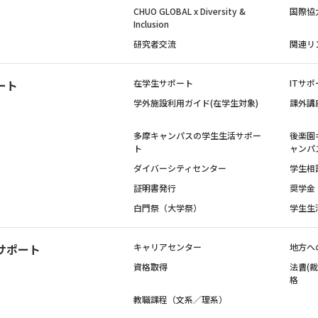
CHUO GLOBAL x Diversity &
国際協
Inclusion
研究者交流
関連リ
ート
在学生サポート
ITサポ
学外施設利用ガイド(在学生対象)
課外講
多摩キャンパスの学生生活サポー
後楽園
ト
ャンパ
ダイバーシティセンター
学生相
証明書発行
奨学金
白門祭（大学祭）
学生生
サポート
キャリアセンター
地方へ
資格取得
法曹(
格
教職課程（文系／理系）