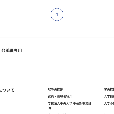
1
教職員専用
について
理事長挨拶
学長挨
役員・役職者紹介
大学概
学校法人中央大学 中長期事業計
大学の
画