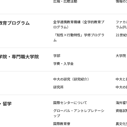
広報・広聴活動
情報の
教育プログラム
全学連携教育機構（全学的教育プ
ファカ
ログラム）
ラム(FL
「知性×行動特性」学修プログラ
21世
ム
学院・専門職大学院
学部
大学院
学費・入学金
中大の研究（研究紹介）
中大と
研究所
中大の
・留学
国際センターについて
海外留
グローバル・アントレプレナーシ
資格試
ップ
国際教育寮
異文化