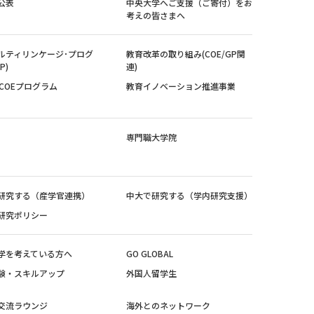
公表
中央大学へご支援（ご寄付）をお
考えの皆さまへ
ルティリンケージ･プログ
教育改革の取り組み(COE/GP関
P)
連)
紀COEプログラム
教育イノベーション推進事業
専門職大学院
研究する（産学官連携）
中大で研究する（学内研究支援）
研究ポリシー
学を考えている方へ
GO GLOBAL
験・スキルアップ
外国人留学生
交流ラウンジ
海外とのネットワーク