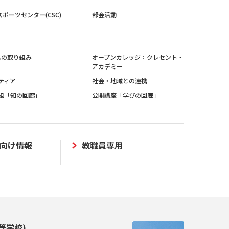
スポーツセンター(CSC)
部会活動
sへの取り組み
オープンカレッジ：クレセント・
アカデミー
ティア
社会・地域との連携
組「知の回廊」
公開講座「学びの回廊」
向け情報
教職員専用
等学校)