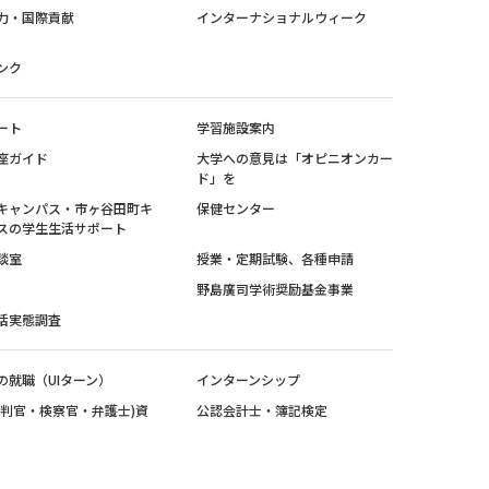
力・国際貢献
インターナショナルウィーク
ンク
ート
学習施設案内
座ガイド
大学への意見は「オピニオンカー
ド」を
キャンパス・市ヶ谷田町キ
保健センター
スの学生生活サポート
談室
授業・定期試験、各種申請
野島廣司学術奨励基金事業
活実態調査
の就職（UIターン）
インターンシップ
裁判官・検察官・弁護士)資
公認会計士・簿記検定