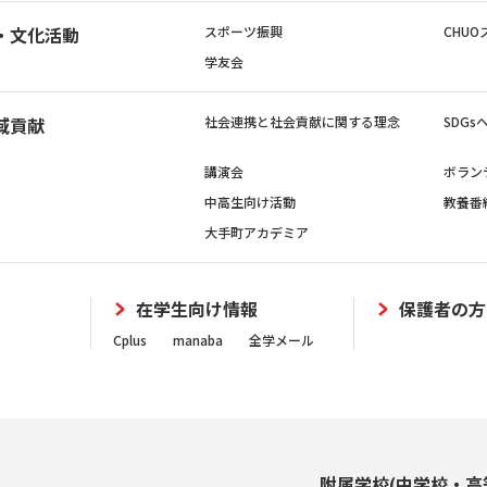
・文化活動
スポーツ振興
CHUO
学友会
域貢献
社会連携と社会貢献に関する理念
SDG
講演会
ボラン
中高生向け活動
教養番
大手町アカデミア
在学生向け情報
保護者の方
Cplus
manaba
全学メール
附属学校(中学校・高