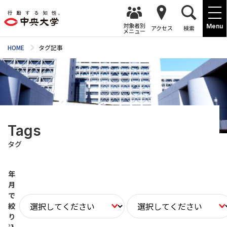
対象者別
Menu
アクセス
検索
メニュー
HOME
タグ記事
Tags
タグ
年
月
で
絞
り