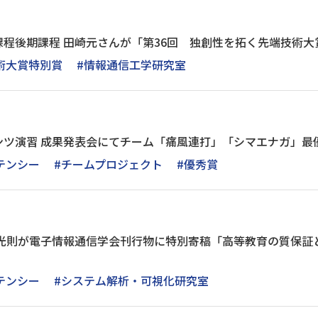
程後期課程 田崎元さんが「第36回 独創性を拓く先端技術大
術大賞特別賞
#情報通信工学研究室
ンツ演習 成果発表会にてチーム「痛風連打」「シマエナガ」最
テンシー
#チームプロジェクト
#優秀賞
野光則が電子情報通信学会刊行物に特別寄稿「高等教育の質保証
テンシー
#システム解析・可視化研究室