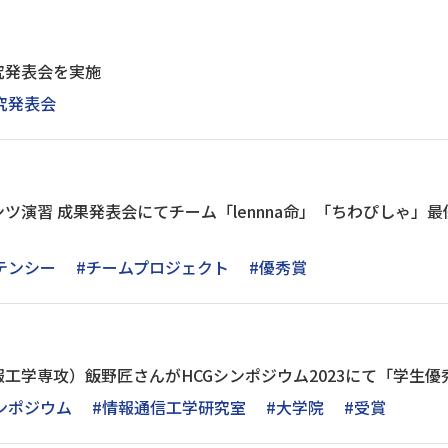
究発表会を実施
究発表会
ツ演習 成果発表会にてチーム「lennna命」「ちわぴしゃ」
テンシー
#チームプロジェクト
#優秀賞
工学専攻）飯野匠さんがHCGシンポジウム2023にて「学生
シンポジウム
#情報通信工学研究室
#大学院
#受賞