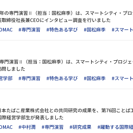
年の専門演習Ⅱ（担当：国松麻季）は、スマートシティ・プロジ
表取締役社長兼CEOにインタビュー調査を行いました
OMAC
#専門演習
#特色ある学び
#国松麻季
#スマー
の専門演習Ⅱ（担当：国松麻季）は、スマートシティ・プロジェ
訪問しました
営学部
#専門演習
#特色ある学び
#国松麻季
#スマー
日本たばこ産業株式会社との共同研究の成果を、第76回ことば
国際経営学部生が発表しました
OMAC
#中村潤
#専門演習
#研究成果
#躍動する国際