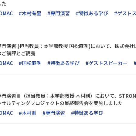
した
OMAC
#木村有里
#専門演習
#特徴ある学び
#ゲスト
門演習I(担当教員：本学部教授 国松麻季)において、株式会社L
のご講評とご講義
OMAC
#国松麻季
#特徴ある学び
#ゲストスピーカー
演習Ⅲ（担当教員：本学部教授 木村剛）において、STRONG Pi
ンサルティングプロジェクトの最終報告会を実施しました
OMAC
#木村剛
#専門演習
#特徴ある学び