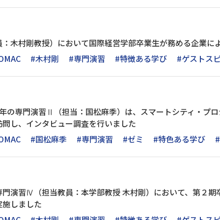
員：木村剛教授）において国際経営学部卒業生が務める企業に
OMAC
#木村剛
#専門演習
#特徴ある学び
#ゲストス
3年の専門演習Ⅱ（担当：国松麻季）は、スマートシティ・プロ
訪問し、インタビュー調査を行いました
OMAC
#国松麻季
#専門演習
#ゼミ
#特色ある学び
専門演習Ⅳ（担当教員：本学部教授 木村剛）において、第２期
実施しました
OMAC
#木村剛
#専門演習
#特徴ある学び
#ゲストス