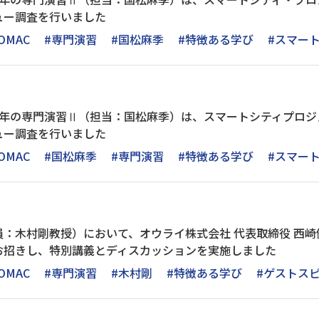
ュー調査を行いました
OMAC
#専門演習
#国松麻季
#特徴ある学び
#スマー
3年の専門演習Ⅱ（担当：国松麻季）は、スマートシティプロジ
ュー調査を行いました
OMAC
#国松麻季
#専門演習
#特徴ある学び
#スマー
：木村剛教授）において、オウライ株式会社 代表取締役 西崎
お招きし、特別講義とディスカッションを実施しました
OMAC
#専門演習
#木村剛
#特徴ある学び
#ゲストス