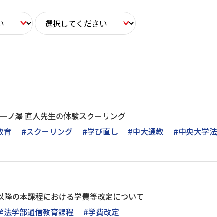
時～】一ノ澤 直人先生の体験スクーリング
教育
#スクーリング
#学び直し
#中大通教
#中央大学
度以降の本課程における学費等改定について
学法学部通信教育課程
#学費改定