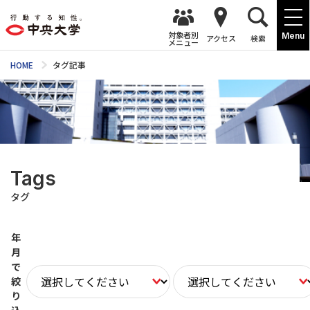
対象者別
Menu
アクセス
検索
メニュー
HOME
タグ記事
Tags
タグ
年
月
で
絞
り