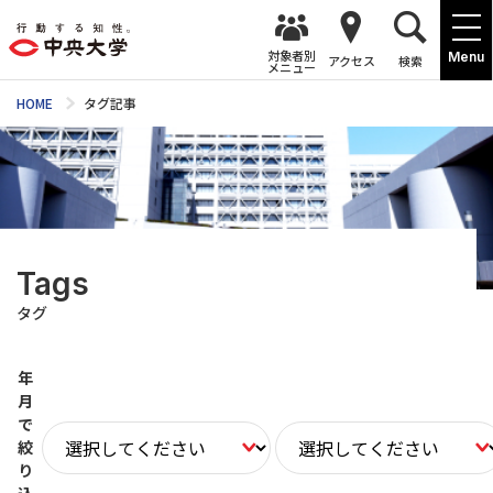
対象者別
Menu
アクセス
検索
メニュー
HOME
タグ記事
Tags
タグ
年
月
で
絞
り