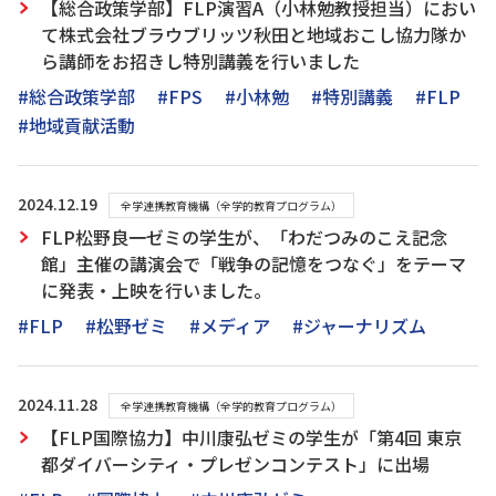
【総合政策学部】FLP演習A（小林勉教授担当）におい
て株式会社ブラウブリッツ秋田と地域おこし協力隊か
ら講師をお招きし特別講義を行いました
#総合政策学部
#FPS
#小林勉
#特別講義
#FLP
#地域貢献活動
2024.12.19
全学連携教育機構（全学的教育プログラム）
FLP松野良一ゼミの学生が、「わだつみのこえ記念
館」主催の講演会で「戦争の記憶をつなぐ」をテーマ
に発表・上映を行いました。
#FLP
#松野ゼミ
#メディア
#ジャーナリズム
2024.11.28
全学連携教育機構（全学的教育プログラム）
【FLP国際協力】中川康弘ゼミの学生が「第4回 東京
都ダイバーシティ・プレゼンコンテスト」に出場