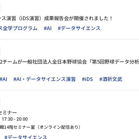
ンス演習（iDS演習）成果報告会が開催されました！
ンス全学プログラム
#AI
#データサイエンス
生2チームが一般社団法人全日本野球協会「第5回野球データ分
#AI
#AI・データサイエンス演習
#iDS
#酒折文武
セミナー
:30 - 20:00
号館14階セミナー室（オンライン配信あり）
#データサイエンス