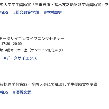
が中央大学学生奨励賞「三重野康・髙木友之助記念学術奨励賞」
#iDS
#総合政策学部
#中村周史
I・データサイエンスイブニングセミナー
:30 - 20:00
号館14階セミナー室（オンライン配信あり）
#データサイエンス
情報処理学会第88回全国大会にて講演し学生奨励賞を受賞
#iDS
#酒折文武