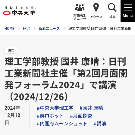
対象者別
Menu
アクセス
検索
メニュー
HOME
研究
新着ニュース
理工学部教授 國井 康晴：日刊工業新聞社主
研究
理工学部教授 國井 康晴：日刊
工業新聞社主催「第2回月面開
発フォーラム2024」で講演
（2024/12/26）
#中央大学理工学
#國井 康晴
2024年
#群ロボット
#月面探査
12月18
日
#内閣府ムーンショット
#講演