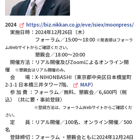
2024
https://biz.nikkan.co.jp/eve/isiex/moonpress/
実施日時：2024年12月26日（木）
フォーラム／15:00～18:00
※発表順はフォーラ
ムWebサイトからご確認ください。
懇親会／18:00～20:00
開催方法：リアル開催及びZoomによるオンライン開
催
※懇親会はリアル開催のみ。
会 場：X-NIHONBASHI（東京都中央区日本橋室町
2-1-1 日本橋三井タワー7階、
MAP
）
参 加 費 ：フォーラム／無料、懇親会／6,600円（税
込）（共に要・事前登録）
※登録方法は、フォーラムWebサイトからご確認くだ
さい。
定 員：リアル開催／100名、オンライン開催／500
名
登録締切：フォーラム ・懇親会ともに2024年12月24日