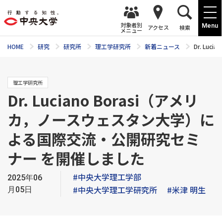
対象者別
Menu
アクセス
検索
メニュー
HOME
研究
研究所
理工学研究所
新着ニュース
Dr. L
理工学研究所
Dr. Luciano Borasi（アメリ
カ，ノースウェスタン大学）に
よる国際交流・公開研究セミ
ナー を開催しました
#中央大学理工学部
2025年06
#中央大学理工学研究所
#米津 明生
月05日