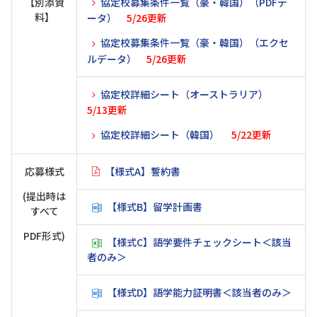
【別添資
協定校募集条件一覧（豪・韓国）（PDFデ
料】
ータ）
5/26更新
協定校募集条件一覧（豪・韓国）（エクセ
ルデータ）
5/26更新
協定校詳細シート（オーストラリア）
5/13更新
協定校詳細シート（韓国）
5/22更新
応募様式
【様式A】誓約書
(提出時は
【様式B】留学計画書
すべて
PDF形式)
【様式C】語学要件チェックシート＜該当
者のみ＞
【様式D】語学能力証明書＜該当者のみ＞