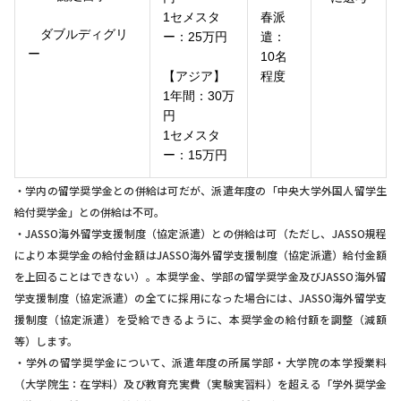
1セメスタ
春派
ダブルディグリ
ー：25万円
遣：
ー
10名
【アジア】
程度
1年間：30万
円
1セメスタ
ー：15万円
・学内の留学奨学金との併給は可だが、派遣年度の「中央大学外国人留学生
給付奨学金」との併給は不可。
・JASSO海外留学支援制度（協定派遣）との併給は可（ただし、JASSO規程
により本奨学金の給付金額はJASSO海外留学支援制度（協定派遣）給付金額
を上回ることはできない）。本奨学金、学部の留学奨学金及びJASSO海外留
学支援制度（協定派遣）の全てに採用になった場合には、JASSO海外留学支
援制度（協定派遣）を受給できるように、本奨学金の給付額を調整（減額
等）します。
・学外の留学奨学金について、派遣年度の所属学部・大学院の本学授業料
（大学院生：在学料）及び教育充実費（実験実習料）を超える「学外奨学金