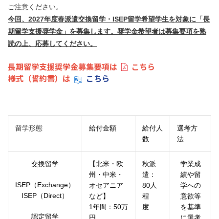
ご注意ください。
今回、2027年度春派遣交換留学・ISEP留学希望学生を対象に「長
期留学支援奨学金」を募集します。奨学金希望者は募集要項を熟
読の上、応募してください。
長期留学支援奨学金募集要項は
こちら
様式（誓約書）は
こちら
留学形態
給付金額
給付人
選考方
数
法
交換留学
【北米・欧
秋派
学業成
州・中米・
遣：
績や留
ISEP（Exchange）
オセアニア
80人
学への
ISEP（Direct）
など】
程
意欲等
1年間：50万
度
を基準
認定留学
円
に
選考