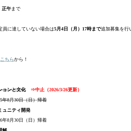
木）正午
まで
定員に達していない場合は
5月4日（月）17時まで
追加募集を行
こちら
から！
ションと文化
⇒中止（2026/3/26更新）
25年8月30日（日）帰着
コミュニティ開発
26年8月30日（日）帰着
理解