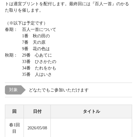
トは適宜プリントを配付します。最終回には『百人一首』のかる
た取りを催します。
（※以下は予定です）
春期： 百人一首について
1番 秋の田の
7番 天の原
9番 花の色は
秋期： 29番 心あてに
33番 ひさかたの
34番 たれをかも
35番 人はいさ
対象
どなたでもご参加いただけます
回
日付
タイトル
春1回
2026/05/08
目