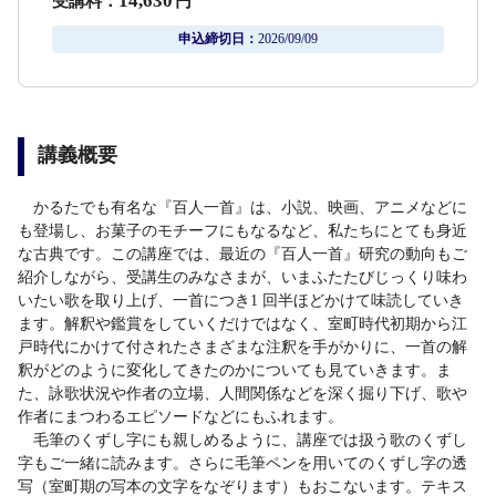
14,630
受講料：
円
申込締切日：
2026/09/09
講義概要
かるたでも有名な『百人一首』は、小説、映画、アニメなどに
も登場し、お菓子のモチーフにもなるなど、私たちにとても身近
な古典です。この講座では、最近の『百人一首』研究の動向もご
紹介しながら、受講生のみなさまが、いまふたたびじっくり味わ
いたい歌を取り上げ、一首につき1 回半ほどかけて味読していき
ます。解釈や鑑賞をしていくだけではなく、室町時代初期から江
戸時代にかけて付されたさまざまな注釈を手がかりに、一首の解
釈がどのように変化してきたのかについても見ていきます。ま
た、詠歌状況や作者の立場、人間関係などを深く掘り下げ、歌や
作者にまつわるエピソードなどにもふれます。
毛筆のくずし字にも親しめるように、講座では扱う歌のくずし
字もご一緒に読みます。さらに毛筆ペンを用いてのくずし字の透
写（室町期の写本の文字をなぞります）もおこないます。テキス