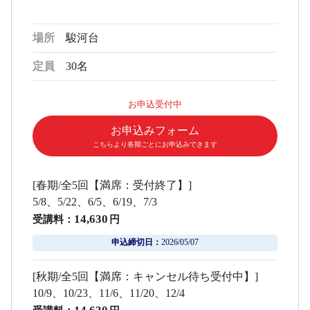
場所
駿河台
定員
30名
お申込受付中
お申込みフォーム
こちらより各期ごとにお申込みできます
[春期/全5回【満席：受付終了】]
5/8、5/22、6/5、6/19、7/3
14,630
受講料：
円
申込締切日：
2026/05/07
[秋期/全5回【満席：キャンセル待ち受付中】]
10/9、10/23、11/6、11/20、12/4