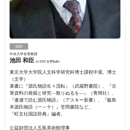
講師
中央大学名誉教授
池田 和臣
（いけだ かずおみ）
東京大学大学院人文科学研究科博士課程中退。博士
（文学）
著書に『源氏物語生々流転』（武蔵野書院）、『古
筆資料の発掘と研究―散りぬるを―』（青簡社）、
『逢瀬で読む源氏物語』（アスキー新書）、『飯島
本源氏物語（一～十）』笠間書院など。
『旺文社国語辞典』編者。
公益財団法人五島美術館理事