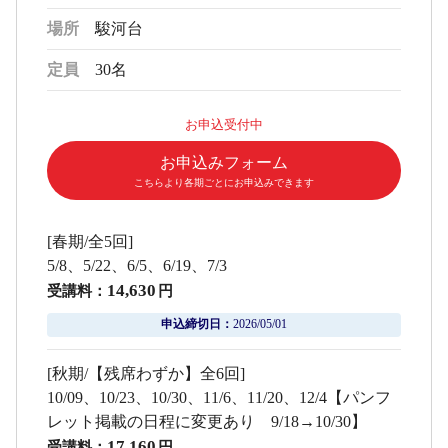
場所
駿河台
定員
30名
お申込受付中
お申込みフォーム
こちらより各期ごとにお申込みできます
[春期/全5回]
5/8、5/22、6/5、6/19、7/3
14,630
受講料：
円
申込締切日：
2026/05/01
[秋期/【残席わずか】全6回]
10/09、10/23、10/30、11/6、11/20、12/4【パンフ
レット掲載の日程に変更あり 9/18→10/30】
17,160
受講料：
円