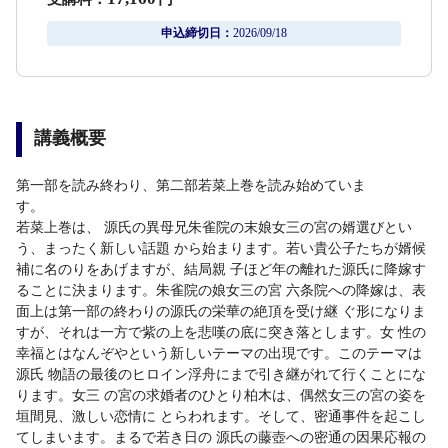
申込締切日：
2026/09/18
講義概要
第一部を読み終わり、第二部若菜上巻を読み始めていま
す
若菜上巻は、 源氏の異母兄朱雀院の末娘女三の宮の婿選びとい
う、まったく新しい話題 から始まります。若い貴公子たちが婿候
補に名のりをあげますが、結局親 子ほど年の離れた源氏に降嫁す
ることに決まります。朱雀院の娘女三の宮 六条院への降嫁は、表
面上は第一部の終わりの源氏の栄華の絶頂を受け継 ぐ形になりま
すが、それは一方で紫の上を悲嘆の底に突き落とします。女 性の
幸福とはなんぞやという新しいテーマの出現です。このテーマは
源氏 物語の最後のヒロイン浮舟にまで引き継がれて行くことにな
ります。女三 の宮の求婚者のひとり柏木は、偶然女三の宮の姿を
垣間見、激しい恋情に とらわれます。そして、密通事件を起こし
てしまいます。まるで若き日の 源氏の藤壺への密通の因果応報の