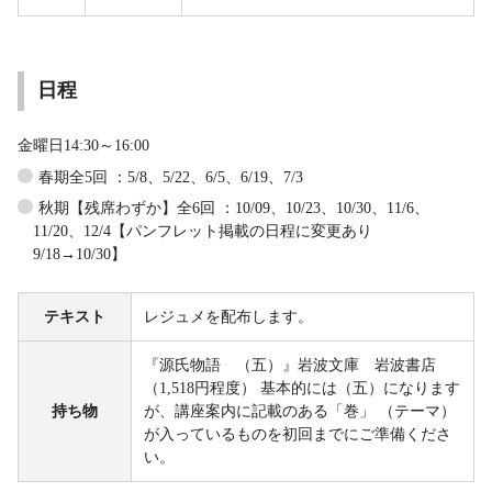
日程
金曜日14:30～16:00
春期全5回 ：5/8、5/22、6/5、6/19、7/3
秋期【残席わずか】全6回 ：10/09、10/23、10/30、11/6、
11/20、12/4【パンフレット掲載の日程に変更あり
9/18→10/30】
テキスト
レジュメを配布します。
『源氏物語 （五）』岩波文庫 岩波書店
（1,518円程度） 基本的には（五）になります
持ち物
が、講座案内に記載のある「巻」 （テーマ）
が入っているものを初回までにご準備くださ
い。