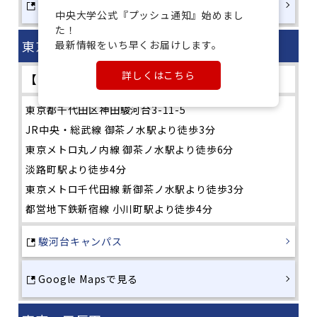
Google Mapsで見る
中央大学公式『プッシュ通知』始めまし
た！

東京・駿河台キャンパス
最新情報をいち早くお届けします。
詳しくはこちら
【2/15のみ】中央大学駿河台キャンパス
東京都千代田区神田駿河台3-11-5
JR中央・総武線 御茶ノ水駅より徒歩3分
東京メトロ丸ノ内線 御茶ノ水駅より徒歩6分
淡路町駅より徒歩4分
東京メトロ千代田線 新御茶ノ水駅より徒歩3分
都営地下鉄新宿線 小川町駅より徒歩4分
駿河台キャンパス
Google Mapsで見る