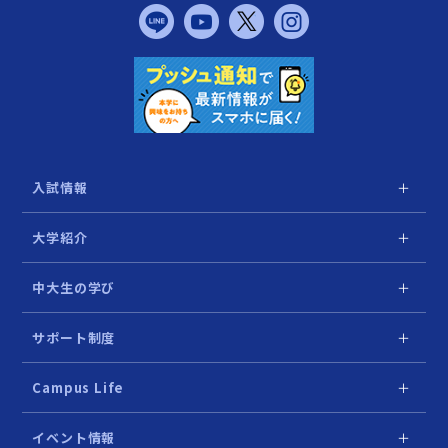
入試情報
求める人材
大学紹介
入試の主な変更点
学部紹介
中大生の学び
5学部共通選抜・学部別選抜・大学入学共通テスト利用選抜
学長メッセージ
社会で活きる中央大学の「実学教育」
サポート制度
特別入試（多様な入試制度）
教員インタビュー
学部を超えて知識を広げる「他学部履修」
キャリアサポート
Campus Life
過去の入試データ
保護者・進路指導に関わる先生方へ
ファカルティ リンケージ・プログラム「FLP」
『公務員』の中央
360°パノラマツアー
イベント情報