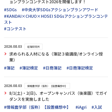
ョンプランコンテスト2026を開催します！
#SDGs
#中央大学SDGsアクションプランアワード
#KANDAI×CHUO×HOSEI SDGsアクションプランコンテ
スト
#コンテスト
2026.08.03
経理研究所
求められる人材になる（簿記３級講座/オンライン授
業）
#簿記
#簿記検定
#日商簿記
#日商簿記検定
2026.08.03
情報農学部（仮称）【設置構想中】
8/1(土)・2(日)、オープンキャンパス（後楽園）でガイ
ダンスを実施しました
#情報農学部（仮称）【設置構想中】
#iAgri
#入試