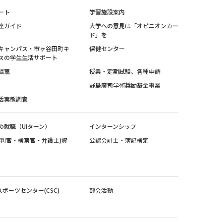
ート
学習施設案内
座ガイド
大学への意見は「オピニオンカー
ド」を
キャンパス・市ヶ谷田町キ
保健センター
スの学生生活サポート
談室
授業・定期試験、各種申請
野島廣司学術奨励基金事業
活実態調査
の就職（UIターン）
インターンシップ
裁判官・検察官・弁護士)資
公認会計士・簿記検定
スポーツセンター(CSC)
部会活動