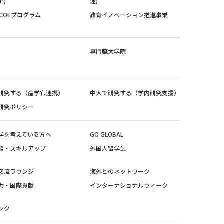
P)
連)
紀COEプログラム
教育イノベーション推進事業
専門職大学院
研究する（産学官連携）
中大で研究する（学内研究支援）
研究ポリシー
学を考えている方へ
GO GLOBAL
験・スキルアップ
外国人留学生
交流ラウンジ
海外とのネットワーク
力・国際貢献
インターナショナルウィーク
ンク