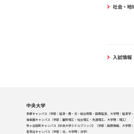
社会・地
入試情報
中央大学
多摩キャンパス（学部：経済・商・文・総合政策・国際経営、大学院：経済学・
後楽園キャンパス（学部：基幹理工・社会理工・先進理工、大学院：理工）
市ヶ谷田町キャンパス【中央大学ミドルブリッジ】（学部：国際情報、大学院：
茗荷谷キャンパス（学部：法、大学院：法学）