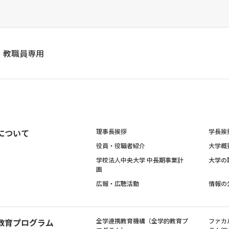
教職員専用
について
理事長挨拶
学長挨
役員・役職者紹介
大学概
学校法人中央大学 中長期事業計
大学の
画
広報・広聴活動
情報の
教育プログラム
全学連携教育機構（全学的教育プ
ファカ