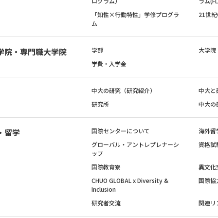
ログラム）
ラム(FL
「知性×行動特性」学修プログラ
21世
ム
学院・専門職大学院
学部
大学院
学費・入学金
中大の研究（研究紹介）
中大と
研究所
中大の
・留学
国際センターについて
海外留
グローバル・アントレプレナーシ
資格試
ップ
国際教育寮
異文化
CHUO GLOBAL x Diversity &
国際協
Inclusion
研究者交流
関連リ