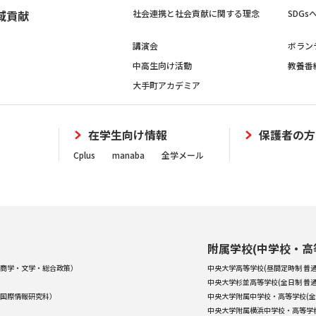
域貢献
社会連携と社会貢献に関する理念
SDG
講演会
ボラン
中高生向け活動
教養番
大手町アカデミア
在学生向け情報
保護者の方
Cplus
manaba
全学メール
附属学校(中学校・高
商学・文学・総合政策）
中央大学高等学校(昼間定時制 普通
中央大学杉並高等学校(全日制 普通
国際情報研究科）
中央大学附属中学校・高等学校(全
中央大学附属横浜中学校・高等学校