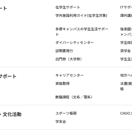
ート
在学生サポート
ITサポ
学外施設利用ガイド(在学生対象)
課外講
多摩キャンパスの学生生活サポー
後楽園
ト
ャンパ
ダイバーシティセンター
学生相
証明書発行
奨学金
白門祭（大学祭）
学生生
サポート
キャリアセンター
地方へ
資格取得
法曹(
格
教職課程（文系／理系）
・文化活動
スポーツ振興
CHUO
学友会