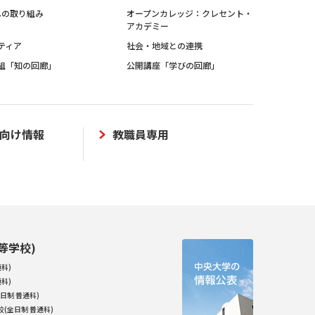
sへの取り組み
オープンカレッジ：クレセント・
アカデミー
ティア
社会・地域との連携
組「知の回廊」
公開講座「学びの回廊」
向け情報
教職員専用
等学校)
科)
科)
日制 普通科)
(全日制 普通科)