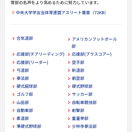
育部の名声をより高めるために努力しています。
中央大学学友会体育連盟アスリート憲章（72KB）
合気道部
アメリカンフットボール
部
応援部(チアリーディング)
応援部(ブラスコアー)
応援部(リーダー)
空手部
弓道部
剣道部
拳法部
航空部
硬式庭球部
硬式野球部
ゴルフ部
サッカー部
山岳部
自転車競技部
自動車部
射撃部
柔道部
重量挙部
準硬式野球部
少林寺拳法部