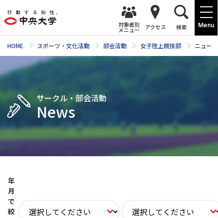
対象者別
Menu
アクセス
検索
メニュー
HOME
スポーツ・文化活動
部会活動
女子陸上競技部
ニュース
サークル・部会活動
News
年
月
で
絞