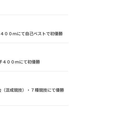
子４００ｍにて自己ベストで初優勝
子４００ｍにて初優勝
会（混成競技）・７種競技にて優勝