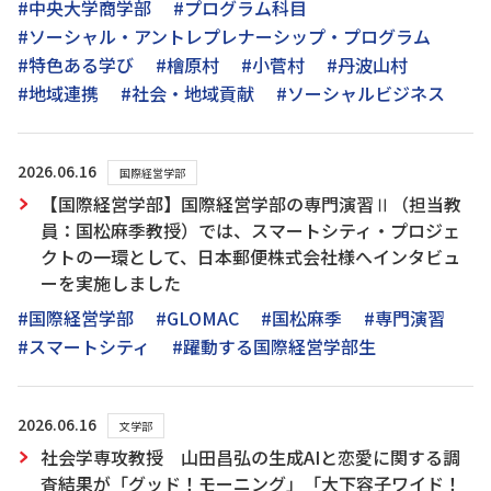
#中央大学商学部
#プログラム科目
#ソーシャル・アントレプレナーシップ・プログラム
#特色ある学び
#檜原村
#小菅村
#丹波山村
#地域連携
#社会・地域貢献
#ソーシャルビジネス
2026.06.16
国際経営学部
【国際経営学部】国際経営学部の専門演習Ⅱ（担当教
員：国松麻季教授）では、スマートシティ・プロジェ
クトの一環として、日本郵便株式会社様へインタビュ
ーを実施しました
#国際経営学部
#GLOMAC
#国松麻季
#専門演習
#スマートシティ
#躍動する国際経営学部生
2026.06.16
文学部
社会学専攻教授 山田昌弘の生成AIと恋愛に関する調
査結果が「グッド！モーニング」「大下容子ワイド！