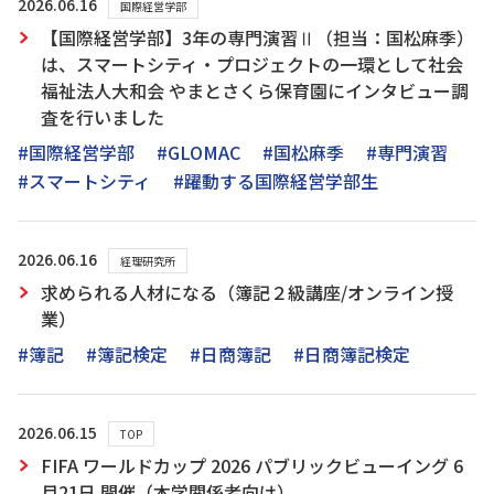
2026.06.16
国際経営学部
【国際経営学部】3年の専門演習Ⅱ（担当：国松麻季）
は、スマートシティ・プロジェクトの一環として社会
福祉法人大和会 やまとさくら保育園にインタビュー調
査を行いました
#国際経営学部
#GLOMAC
#国松麻季
#専門演習
#スマートシティ
#躍動する国際経営学部生
2026.06.16
経理研究所
求められる人材になる（簿記２級講座/オンライン授
業）
#簿記
#簿記検定
#日商簿記
#日商簿記検定
2026.06.15
TOP
FIFA ワールドカップ 2026 パブリックビューイング 6
月21日 開催（本学関係者向け）