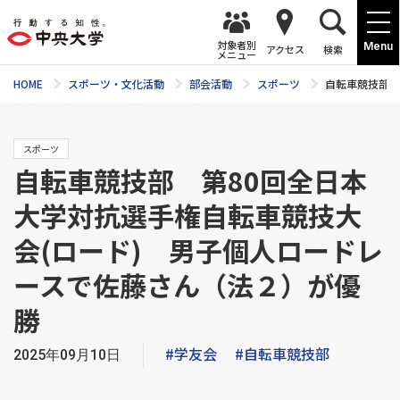
対象者別
Menu
アクセス
検索
メニュー
HOME
スポーツ・文化活動
部会活動
スポーツ
自転車競技部 
スポーツ
自転車競技部 第80回全日本
大学対抗選手権自転車競技大
会(ロード) 男子個人ロードレ
ースで佐藤さん（法２）が優
勝
#学友会
#自転車競技部
2025年09月10日