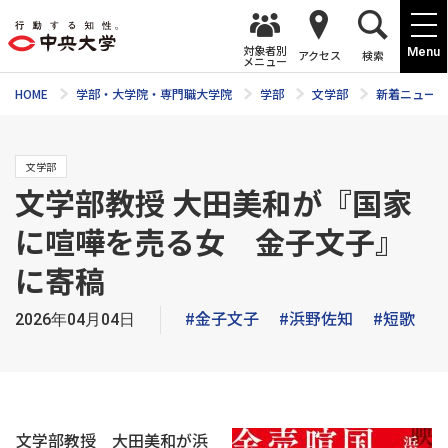
対象者別
Menu
アクセス
検索
メニュー
HOME
学部・大学院・専門職大学院
学部
文学部
新着ニュース
文学部
文学部教授 大田美和が『国家
に喧嘩を売る女 金子文子』
に寄稿
#金子文子
#浜野佐知
#短歌
2026年04月04日
文学部教授 大田美和が浜