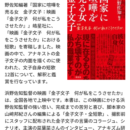
野佐知編著『国家に喧嘩を
売る女 金子文子：映画
『金子文子 何が私をこう
させたか』』皓星社に、
「映画『金子文子 何が私
をこうさせたか』における
短歌」を寄稿しました。映
画の中で、アナキストの金
子文子の内面を描くのに使
われた、文子自身の短歌
12首について、解釈と鑑
賞を行なっています。
浜野佐知監督の映画『金子文子 何が私をこうさせたか』
は、全国各地で上映中です。本書は、この映画にかける浜
野佐知監督の強い思い、完成までの苦労と喜び、脚本家の
山﨑邦紀さんの編集による「金子文子・全短歌」、撮影前
にスタッフに配布された金子文子の言葉のコラージュ、シ
ナリオ、主演の菜葉菜さんのインタビュー、アナキズム研