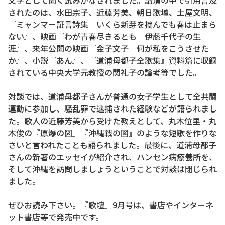
文学として開く試みがなされました。講演の中で引用言及
されたのは、水田宗子、近藤芳美、朝日歌壇、土屋文明、
『ミャンマー証言詩集 いくら新芽を摘んでも春は止まら
ない』、映画『わが青春尽きるとも 伊藤千代子の生
涯』、来年公開の映画『金子文子 何が私をこうさせた
か』、小説『あん』、『道浦母都子全歌集』資料篇に収録
されている中央大学元教授の関礼子の論考等でした。
対談では、道浦母都子さんが普通の女子学生として全共闘
運動に参加し、騒乱罪で逮捕された経験などが語られまし
た。歌人の近藤芳美から受けた教えとして、丸木位里・丸
木俊の『原爆の図』『沖縄戦の図』のような短歌を作りな
さいと言われたことも語られました。最後に、道浦母都子
さんの新著のエッセイが紹介され、ハンセン病療養所を、
そして沖縄を訪問しましょうということで対談は閉じられ
ました。
ぜひお読み下さい。『歌壇』9月号は、書店やインターネ
ット書店等で発売中です。