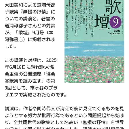
大田美和による道浦母都
子歌集『無援の抒情』に
ついての講演と、著書の
道浦母都子さんとの対談
が、『歌壇』9月号（本
阿弥書店）に掲載されま
した。
この講演と対談は、2025
年6月18日に現代歌人協
会主催の公開講座「協会
賞歌集を読み直す」の第
3回として、市ヶ谷のプラ
ザエフで実施されたものです。
講演は、作者や同時代人が消えた後に見えてくるものを見
ようとする努力が批評行為であるという問題提起から始ま
り、全共闘世代の歌集として名高い『無援の抒情』を世界