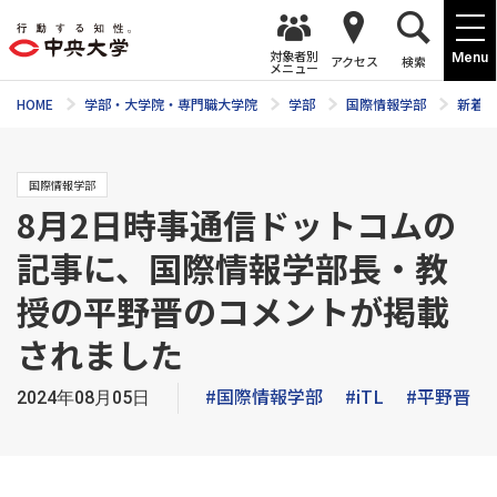
対象者別
Menu
アクセス
検索
メニュー
HOME
学部・大学院・専門職大学院
学部
国際情報学部
新着ニ
国際情報学部
8月2日時事通信ドットコムの
記事に、国際情報学部長・教
授の平野晋のコメントが掲載
されました
#国際情報学部
#iTL
#平野晋
2024年08月05日