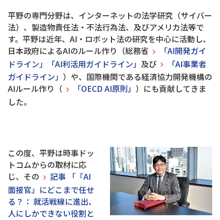
平野の専門分野は、インターネットの法学研究（サイバー
法）、製造物責任法・不法行為法、及びアメリカ法等で
す。平野は近年、AI・ロボット法の研究を中心に活動し、
日本政府によるAIのルール作り（総務省
「AI開発ガイ
ドライン」「AI利活用ガイドライン」
及び
「AI事業者
ガイドライン」
）や、国際機関である経済協力開発機構の
AIルール作り（
「OECD AI原則」
）にも貢献してきま
した。
この度、平野は時事ドッ
トコムからの取材に応
じ、その
記事 「『AI
面接官』にどこまで任せ
る？： 就活戦線に進出、
人にしかできない役割と