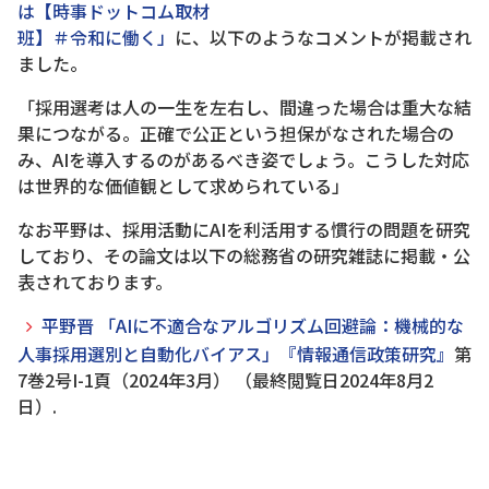
は【時事ドットコム取材
班】＃令和に働く」
に、以下のようなコメントが掲載され
ました。
「採用選考は人の一生を左右し、間違った場合は重大な結
果につながる。正確で公正という担保がなされた場合の
み、AIを導入するのがあるべき姿でしょう。こうした対応
は世界的な価値観として求められている」
なお平野は、採用活動にAIを利活用する慣行の問題を研究
しており、その論文は以下の総務省の研究雑誌に掲載・公
表されております。
平野晋 「AIに不適合なアルゴリズム回避論：機械的な
人事採用選別と自動化バイアス」『情報通信政策研究』
第
7巻2号I-1頁（2024年3月） （最終閲覧日2024年8月2
日）.