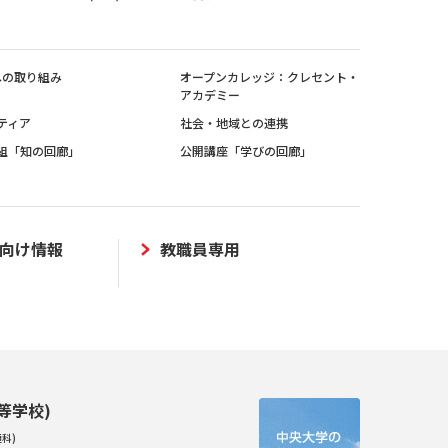
sへの取り組み
オープンカレッジ：クレセント・
アカデミー
ティア
社会・地域との連携
組「知の回廊」
公開講座「学びの回廊」
向け情報
教職員専用
等学校)
科)