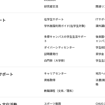
研究者交流
関連リ
ート
在学生サポート
ITサポ
学外施設利用ガイド(在学生対象)
課外講
多摩キャンパスの学生生活サポー
後楽園
ト
ャンパ
ダイバーシティセンター
学生相
証明書発行
奨学金
白門祭（大学祭）
学生生
サポート
キャリアセンター
地方へ
資格取得
法曹(
格
教職課程（文系／理系）
・文化活動
スポーツ振興
CHUO