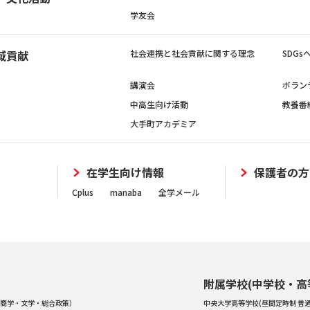
学友会
域貢献
社会連携と社会貢献に関する理念
SDG
講演会
ボラン
中高生向け活動
教養番
大手町アカデミア
在学生向け情報
保護者の方
Cplus
manaba
全学メール
附属学校(中学校・高
商学・文学・総合政策）
中央大学高等学校(昼間定時制 普通