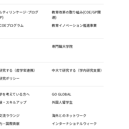
ルティリンケージ･プログ
教育改革の取り組み(COE/GP関
P)
連)
紀COEプログラム
教育イノベーション推進事業
専門職大学院
研究する（産学官連携）
中大で研究する（学内研究支援）
研究ポリシー
学を考えている方へ
GO GLOBAL
験・スキルアップ
外国人留学生
交流ラウンジ
海外とのネットワーク
力・国際貢献
インターナショナルウィーク