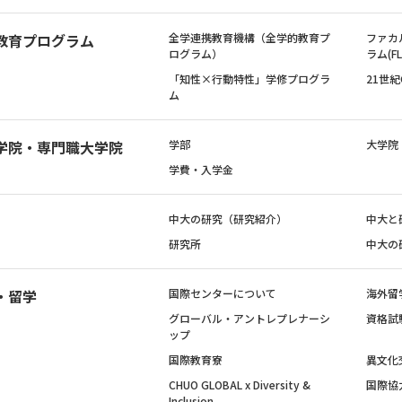
教育プログラム
全学連携教育機構（全学的教育プ
ファカ
ログラム）
ラム(FL
「知性×行動特性」学修プログラ
21世
ム
学院・専門職大学院
学部
大学院
学費・入学金
中大の研究（研究紹介）
中大と
研究所
中大の
・留学
国際センターについて
海外留
グローバル・アントレプレナーシ
資格試
ップ
国際教育寮
異文化
CHUO GLOBAL x Diversity &
国際協
Inclusion