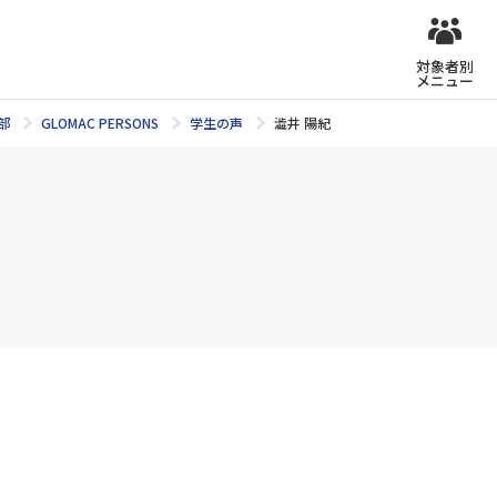
対象者別
メニュー
部
GLOMAC PERSONS
学生の声
澁井 陽紀