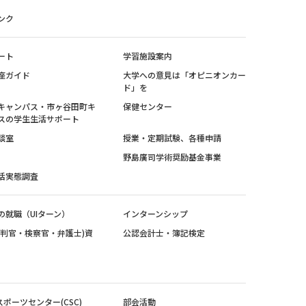
ンク
ート
学習施設案内
座ガイド
大学への意見は「オピニオンカー
ド」を
キャンパス・市ヶ谷田町キ
保健センター
スの学生生活サポート
談室
授業・定期試験、各種申請
野島廣司学術奨励基金事業
活実態調査
の就職（UIターン）
インターンシップ
裁判官・検察官・弁護士)資
公認会計士・簿記検定
スポーツセンター(CSC)
部会活動