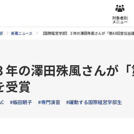
対象者別
メニュー
部
新着ニュース
【国際経営学部】３年の澤田殊風さんが「第63回宣伝会
３年の澤田殊風さんが「
を受賞
AC
#飯田朝子
#専門演習
#躍動する国際経営学部生