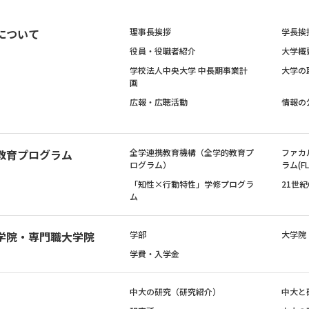
について
理事長挨拶
学長挨
役員・役職者紹介
大学概
学校法人中央大学 中長期事業計
大学の
画
広報・広聴活動
情報の
教育プログラム
全学連携教育機構（全学的教育プ
ファカ
ログラム）
ラム(FL
「知性×行動特性」学修プログラ
21世
ム
学院・専門職大学院
学部
大学院
学費・入学金
中大の研究（研究紹介）
中大と