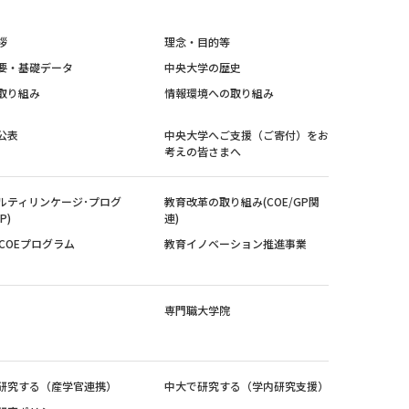
拶
理念・目的等
要・基礎データ
中央大学の歴史
取り組み
情報環境への取り組み
公表
中央大学へご支援（ご寄付）をお
考えの皆さまへ
ルティリンケージ･プログ
教育改革の取り組み(COE/GP関
P)
連)
紀COEプログラム
教育イノベーション推進事業
専門職大学院
研究する（産学官連携）
中大で研究する（学内研究支援）