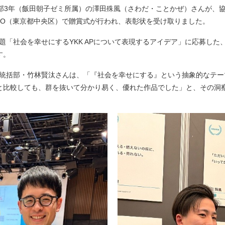
部3年（飯田朝子ゼミ所属）の澤田殊風（さわだ・ことかぜ）さんが、協賛
CE TOKYO（東京都中央区）で贈賞式が行われ、表彰状を受け取りました。
の課題「社会を幸せにするYKK APについて表現するアイデア」に応募し
す。
ョン統括部・竹林賢汰さんは、「『社会を幸せにする』という抽象的なテ
と比較しても、群を抜いて分かり易く、優れた作品でした」と、その洞