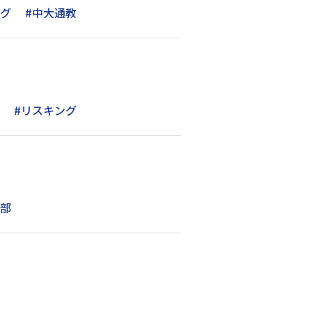
ング
#中大通教
#リスキング
学部