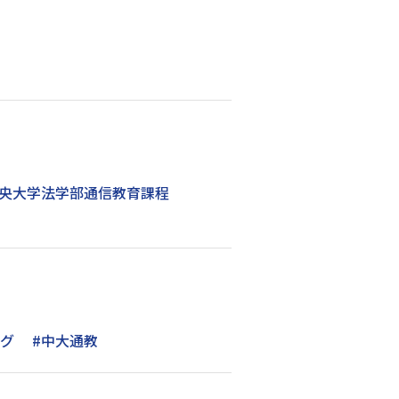
中央大学法学部通信教育課程
ング
#中大通教