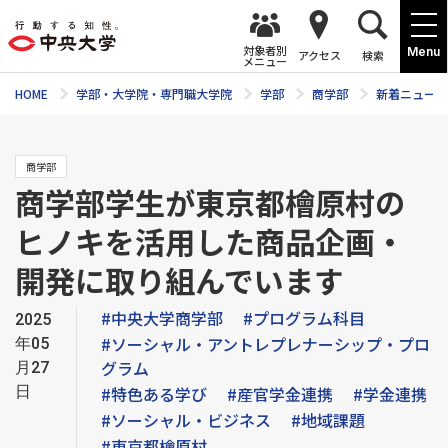
対象者別
Menu
アクセス
検索
メニュー
HOME
学部・大学院・専門職大学院
学部
商学部
新着ニュース
商学部
商学部学生が東京都檜原村の
ヒノキを活用した商品企画・
開発に取り組んでいます
#中央大学商学部
#プログラム科目
2025
#ソーシャル・アントレプレナーシップ・プロ
年05
グラム
月27
日
#特色ある学び
#産官学金連携
#学金連携
#ソーシャル・ビジネス
#地域課題
#東京都檜原村