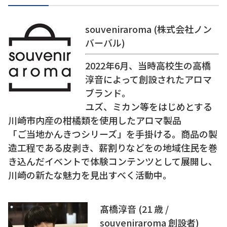
souveniraroma (株式会社ノン
バーバル)
2022年6⽉、当時⾼校⽣の⾼橋
淳⾳によって創設されたアロマ
ブランド。
ユズ、ミカン等をはじめとする
川崎市内産の柑橘類を使⽤したアロマ製品
「ご当地かんきつシリーズ」を⼿掛ける。商品の製
造⼯程である⽪剥き、薪割りなどをの地域住⺠を巻
き込んだイベントで体験コンテンツとして展開し、
川崎の新たな魅⼒を⾒出すべく活動中。
髙橋淳⾳ (21 歳 /
souveniraroma 創設者)