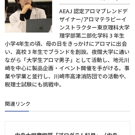
AEAJ 認定アロマブレンドデ
ザイナー/アロマテラピーイ
ンストラクター東京理科⼤学
理学部第⼆部化学科 3 年⽣
⼩学4年⽣の頃、⺟の⽇をきっかけにアロマに出会
い、⾼校 3 年⽣でブランドを創設。夜間⼤学に通い
ながら「⼤学⽣アロマ男⼦」として活動し、地元川
崎を中⼼に製品企画・イベント開催を⼿がける。事
業や学業と並⾏し、川崎市⾼津消防団での活動や、
税理⼠試験にも挑戦中。
関連リンク
中央大学商学部「プログラム科目」（中央