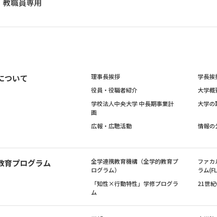
教職員専用
について
理事長挨拶
学長挨
役員・役職者紹介
大学概
学校法人中央大学 中長期事業計
大学の
画
広報・広聴活動
情報の
教育プログラム
全学連携教育機構（全学的教育プ
ファカ
ログラム）
ラム(FL
「知性×行動特性」学修プログラ
21世
ム