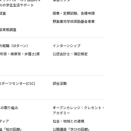
スの学生生活サポート
談室
授業・定期試験、各種申請
野島廣司学術奨励基金事業
活実態調査
の就職（UIターン）
インターンシップ
裁判官・検察官・弁護士)資
公認会計士・簿記検定
スポーツセンター(CSC)
部会活動
sへの取り組み
オープンカレッジ：クレセント・
アカデミー
ティア
社会・地域との連携
組「知の回廊」
公開講座「学びの回廊」