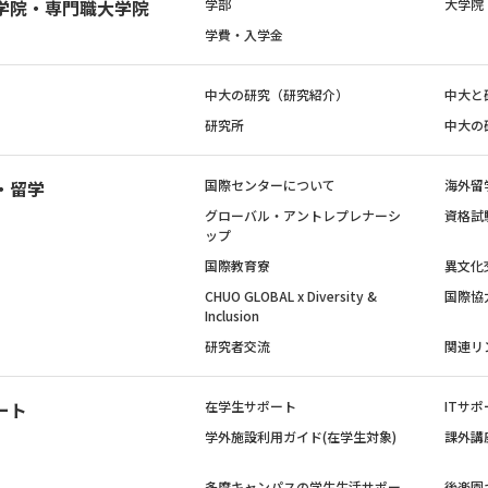
学院・専門職大学院
学部
大学院
学費・入学金
中大の研究（研究紹介）
中大と
研究所
中大の
・留学
国際センターについて
海外留
グローバル・アントレプレナーシ
資格試
ップ
国際教育寮
異文化
CHUO GLOBAL x Diversity &
国際協
Inclusion
研究者交流
関連リ
ート
在学生サポート
ITサポ
学外施設利用ガイド(在学生対象)
課外講
多摩キャンパスの学生生活サポー
後楽園