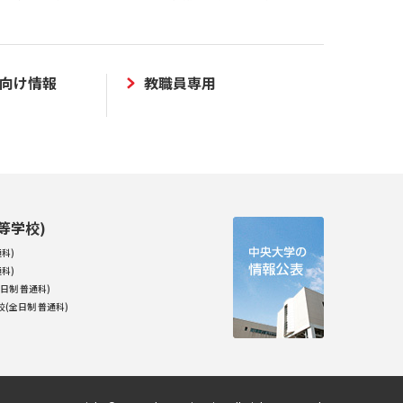
向け情報
教職員専用
等学校)
科)
科)
日制 普通科)
(全日制 普通科)