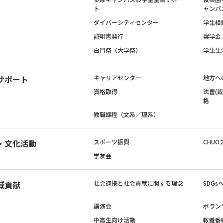
ト
ャンパ
ダイバーシティセンター
学生相
証明書発行
奨学金
白門祭（大学祭）
学生生
サポート
キャリアセンター
地方へ
資格取得
法曹(
格
教職課程（文系／理系）
・文化活動
スポーツ振興
CHUO
学友会
域貢献
社会連携と社会貢献に関する理念
SDG
講演会
ボラン
中高生向け活動
教養番