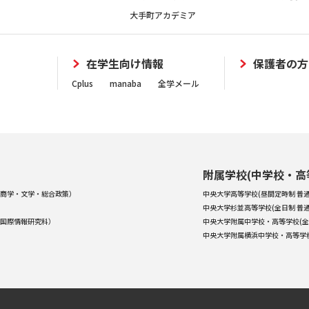
大手町アカデミア
在学生向け情報
保護者の方
Cplus
manaba
全学メール
附属学校(中学校・高
商学・文学・総合政策）
中央大学高等学校(昼間定時制 普通
中央大学杉並高等学校(全日制 普通
国際情報研究科）
中央大学附属中学校・高等学校(全
中央大学附属横浜中学校・高等学校