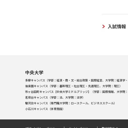
入試情報
中央大学
多摩キャンパス（学部：経済・商・文・総合政策・国際経営、大学院：経済学・
後楽園キャンパス（学部：基幹理工・社会理工・先進理工、大学院：理工）
市ヶ谷田町キャンパス【中央大学ミドルブリッジ】（学部：国際情報、大学院：
茗荷谷キャンパス（学部：法、大学院：法学）
駿河台キャンパス（専門職大学院：ロースクール、ビジネススクール）
小石川キャンパス（体育施設）