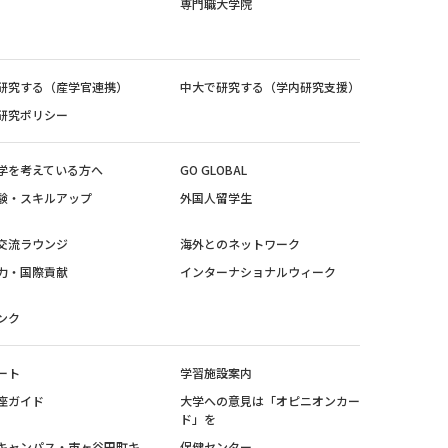
専門職大学院
研究する（産学官連携）
中大で研究する（学内研究支援）
研究ポリシー
学を考えている方へ
GO GLOBAL
験・スキルアップ
外国人留学生
交流ラウンジ
海外とのネットワーク
力・国際貢献
インターナショナルウィーク
ンク
ート
学習施設案内
座ガイド
大学への意見は「オピニオンカー
ド」を
キャンパス・市ヶ谷田町キ
保健センター