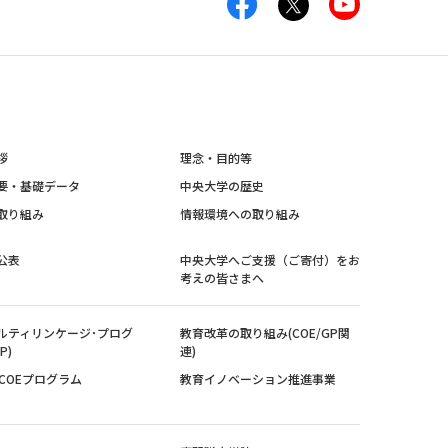
拶
理念・目的等
要・基礎データ
中央大学の歴史
取り組み
情報環境への取り組み
公表
中央大学へご支援（ご寄付）をお
考えの皆さまへ
ルティリンケージ･プログ
教育改革の取り組み(COE/GP関
P)
連)
紀COEプログラム
教育イノベーション推進事業