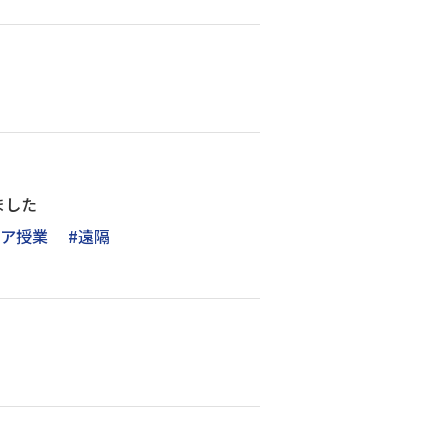
ました
ィア授業
#遠隔