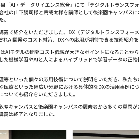
通科目「AI・データサイエンス総合」にて「デジタルトランスフ
会社の山下勝司様と荒哉太様を講師として後楽園キャンパスに
た。
講義で紹介をいただきました、DX（デジタルトランスフォー
ぞれAI開発のコスト対策、DXへの応用が期待できる技術紹介
てはAIモデルの開発コスト低減が大きなポイントになることか
した機械学習やAIと人によるハイブリッドで学習データの正確
理等といった個々の応用技術について説明をいただき、私たち
や医療といった幅広い分野における具体的なDXの活用事例に
についても紹介をいただきました。
多摩キャンパスと後楽園キャンパスの履修者から多くの質問が
講義は終了となりました。